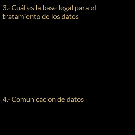
3.- Cuál es la base legal para el
tratamiento de los datos
La utilización de los datos que nos ha facilitado a través del
consentimiento, es necesaria para la correcta gestión de las
relaciones con los usuarios y, además, poder cumplir con las
obligaciones legales.
En cualquier momento puede manifestar su oposición al uso de
sus datos y, por lo tanto, dejar sin efecto cualquier tipo de
gestión con los mismos, quedando únicamente sus datos
bloqueados durante el tiempo legalmente previsto.
Comunicarle que el no consentimiento puede conllevar que los
servicios sean imposibles de prestar.
4.- Comunicación de datos
En principio no se cederán datos salvo obligación legal.
Ahora bien, compartiremos sus datos con prestadores de
servicios que nos ayudan o dan soporte, o colaboradores
externos con quien hemos llegado a acuerdos.