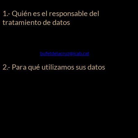
1.- Quién es el responsable del
tratamiento de datos
Cristina De La Cruz Piñol, con domicilio en Cristina De La Cruz
Piñol – España es el responsable del correcto tratamiento de
sus datos. Puede Vd. consultar sobre este tratamiento a través
del siguiente mail
bufetdelacruz@icab.cat
.
2.- Para qué utilizamos sus datos
En Cristina De La Cruz Piñol tratamos la información que nos
facilitan las personas interesadas con el fin de:
Cumplir con las prestaciones y servicios que suscribamos
con el cliente.
Tramitar y gestionar las solitudes realizadas en relación a
productos, servicios e incluso los curriculums vitae que
pudiéramos recibir y tratar.
Gestionar la suscripción a nuestra Newsletter de forma
periódica.