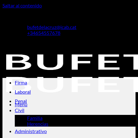
Saltar al contenido
Cristina De La Cruz Piñol
bufetdelacruz@icab.cat
+34654557678
Cristina De La Cruz Piñol
Firma
Laboral
Penal
Menú
Civil
Familia
Herencias
Administrativo