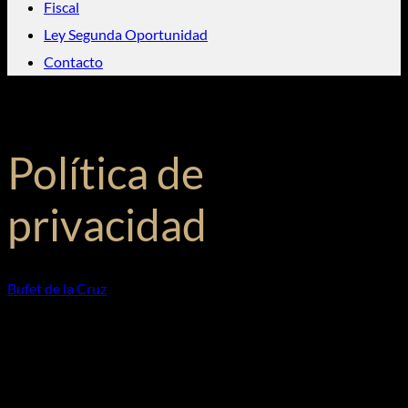
Fiscal
Ley Segunda Oportunidad
Contacto
Política de
privacidad
Bufet de la Cruz
»
Política de privacidad
En nuestra Entidad, hemos adaptado nuestros protocolos y
políticas de privacidad al Reglamento Europeo de Protección
de Datos 679/2016 (RGPD) y a la LO 3/2018, de 5 de
diciembre, de Protección de Datos personales y garantía de los
derechos digitales, dado que nos preocupa la seguridad y la
protección de los datos que tratamos.