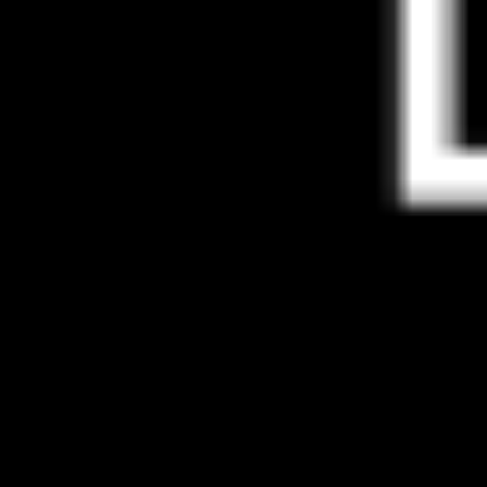
Financiado por la Unión Europea – NextGenerationEU.
Cristina De La Cruz Piñol
©
2026. Todos los derechos reservados.
Diseño y desarrollo
TuchoDigital