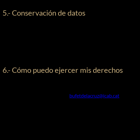
5.- Conservación de datos
Solamente conservaremos sus datos personales durante el
tiempo necesario para cumplir con la finalidad para la que se
recaban, mientras que mantengamos una relación contractual,
mientras que exista un requisito legal que lo obligue o mientras
que Vd. no ejerza ninguno de los derechos que hagan que no
podamos tratar sus datos.
6.- Cómo puedo ejercer mis derechos
Como titular de derechos, Vd. tiene el control de sus datos y,
por lo tanto, en cualquier momento puede ejercitar sus
derechos, enviándonos un mail
bufetdelacruz@icab.cat
Los derechos que puede ejercitar son:
Acceso – Podrá consultar sus datos personales tratados
por esta Entidad
Rectificación – Podrá modificar sus datos personales
cuando sean inexactos