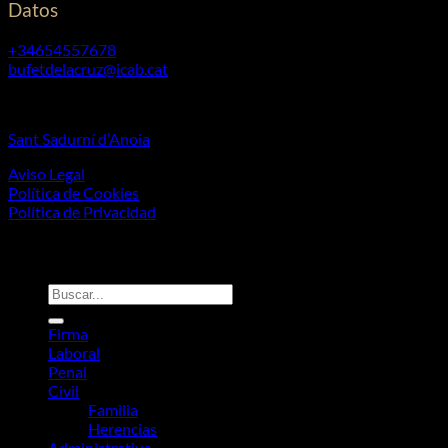
Datos
+34654557678
bufetdelacruz@icab.cat
Horarios: de 09:00 a 20:00 de Lunes a Viernes.
Sant Sadurní d’Anoia
Aviso Legal
Política de Cookies
Política de Privacidad
Firma
Laboral
Penal
Civil
Familia
Herencias
Administrativo