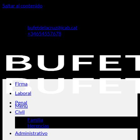
Saltar al contenido
Cristina De La Cruz Piñol
bufetdelacruz@icab.cat
+34654557678
Cristina De La Cruz Piñol
Firma
Laboral
Penal
Menú
Civil
Familia
Herencias
Administrativo