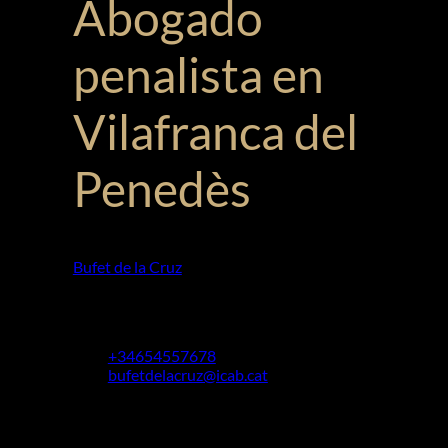
Abogado
penalista en
Vilafranca del
Penedès
Bufet de la Cruz
»
Penal
Experiencia y especialización ejerciendo la
defensa o acusación en el ámbito penal.
+34654557678
bufetdelacruz@icab.cat