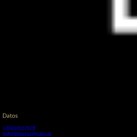
Financiado por la Unión Europea – NextGenerationEU.
Cristina De La Cruz Piñol
©
2026. Todos los derechos reservados.
Diseño y desarrollo
TuchoDigital
Datos
+34654557678
bufetdelacruz@icab.cat