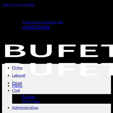
Saltar al contenido
Cristina De La Cruz Piñol
bufetdelacruz@icab.cat
+34654557678
Cristina De La Cruz Piñol
Firma
Laboral
Penal
Menú
Civil
Familia
Herencias
Administrativo