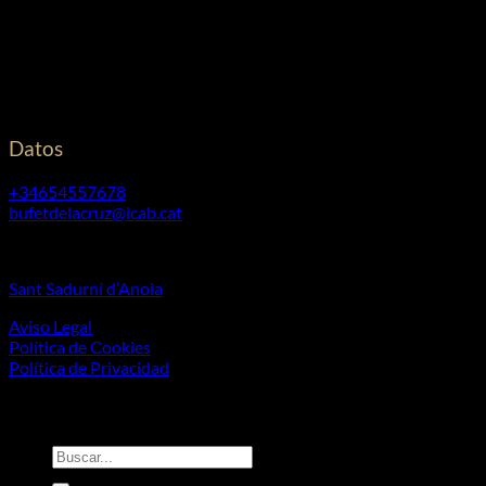
Financiado por la Unión Europea – NextGenerationEU.
Cristina De La Cruz Piñol
©
2026. Todos los derechos reservados.
Diseño y desarrollo
TuchoDigital
Datos
+34654557678
bufetdelacruz@icab.cat
Horarios: de 09:00 a 20:00 de Lunes a Viernes.
Sant Sadurní d’Anoia
Aviso Legal
Política de Cookies
Política de Privacidad