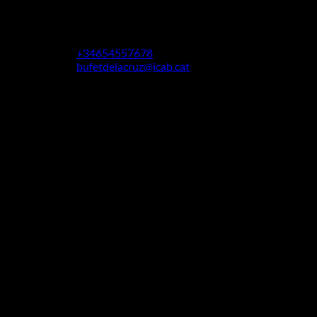
Reestructure sus deudas o consiga su
condonación total con la Ley de Segunda
Oportunidad.
+34654557678
bufetdelacruz@icab.cat