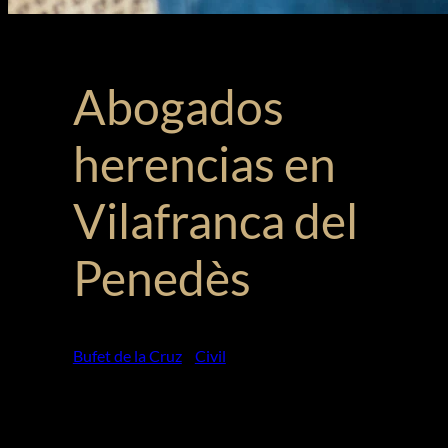
Abogados
herencias en
Vilafranca del
Penedès
Bufet de la Cruz
»
Civil
»
Herencias
La pérdida de un ser querido ya es un
momento difícil por sí solo, y la gestión y
tramitación de una herencia puede
convertirse en un proceso complicado. Por