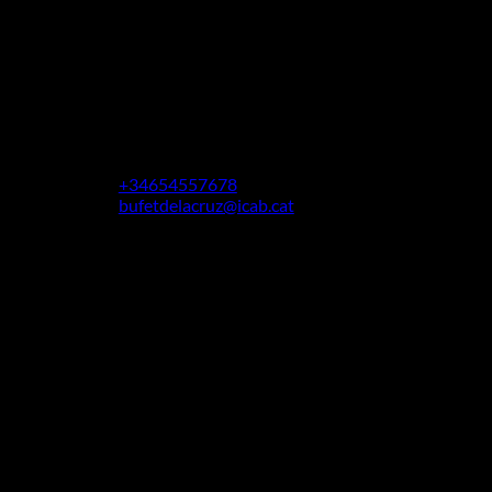
otro lado, redactar un testamento que
refleje de manera precisa la voluntad del
testador y que evite eventuales malos
entendidos requiere del asesoramiento de
un profesional. En el Bufet de la Cruz,
contamos con un abogado especialista en
herencias en Vilafranca del Penedès.
+34654557678
bufetdelacruz@icab.cat