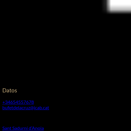
Financiado por la Unión Europea – NextGenerationEU.
Cristina De La Cruz Piñol
©
2026. Todos los derechos reservados.
Diseño y desarrollo
TuchoDigital
Datos
+34654557678
bufetdelacruz@icab.cat
Horarios: de 09:00 a 20:00 de Lunes a Viernes.
Sant Sadurní d’Anoia