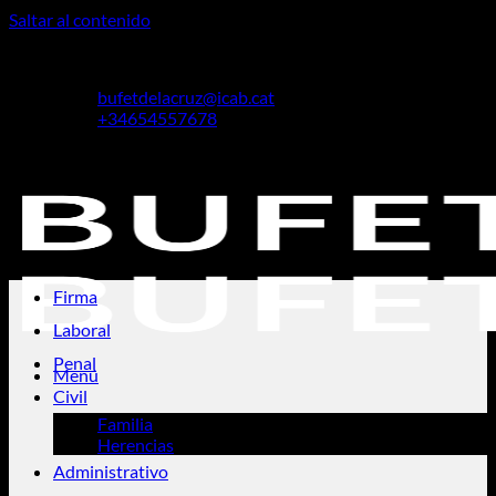
Saltar al contenido
Cristina De La Cruz Piñol
bufetdelacruz@icab.cat
+34654557678
Cristina De La Cruz Piñol
Firma
Laboral
Penal
Menú
Civil
Familia
Herencias
Administrativo